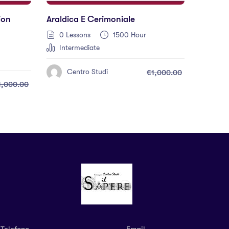
ion
Araldica E Cerimoniale
0 Lessons
1500 Hour
Intermediate
Centro Studi
€1,000.00
1,000.00
Telefono
Email