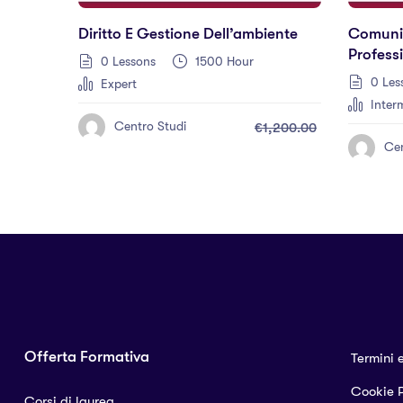
Diritto E Gestione Dell’ambiente
Comunic
Professi
0 Lessons
1500 Hour
0 Les
Expert
Inter
Centro Studi
€1,200.00
Cen
Offerta Formativa
Termini 
Cookie P
Corsi di laurea