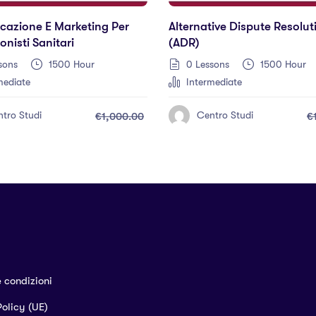
azione E Marketing Per
Alternative Dispute Resolut
onisti Sanitari
(ADR)
sons
1500 Hour
0 Lessons
1500 Hour
mediate
Intermediate
tro Studi
Centro Studi
€1,000.00
€
e condizioni
olicy (UE)