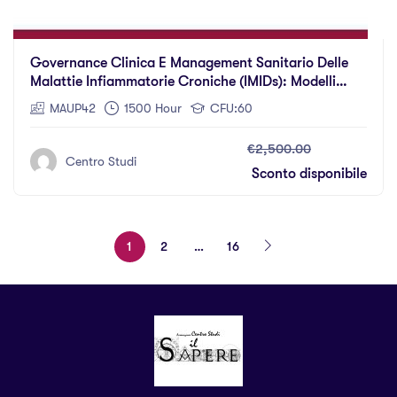
Governance Clinica E Management Sanitario Delle
Malattie Infiammatorie Croniche (IMIDs): Modelli
Integrati Per La Gestione Di Disordini Intestinali E
MAUP42
1500 Hour
CFU:60
Sistemici Indotti Da Fattori Genetici, Alimentari,
Microbici – Immunoallergologia E Medicina
€2,500.00
Centro Studi
Sconto disponibile
1
2
…
16