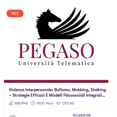
SALE
Violenza Interpersonale: Bullismo, Mobbing, Stalking
– Strategie Efficaci E Modelli Psicosociali Integrati
Per L’identificazione E La Gestione Dei Conflitti E Dei
MAUP46
1500 Hour
CFU:60
Comportamenti Aggressivi In Soggetti Vittime Di
Vessazioni E Atti Persecutori
€1,200.00