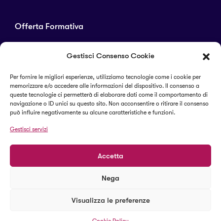
Offerta Formativa
Corsi di laurea
Gestisci Consenso Cookie
Master
Corsi di perfezionamento
Per fornire le migliori esperienze, utilizziamo tecnologie come i cookie per
memorizzare e/o accedere alle informazioni del dispositivo. Il consenso a
Alta formazione
queste tecnologie ci permetterà di elaborare dati come il comportamento di
navigazione o ID unici su questo sito. Non acconsentire o ritirare il consenso
può influire negativamente su alcune caratteristiche e funzioni.
Termini e condizioni
Gestisci servizi
Cookie Policy (UE)
Accetta
Nega
© 2023 Il Sapere Centro Studi
Visualizza le preferenze
Termini e condizioni
Cookie Policy (UE)