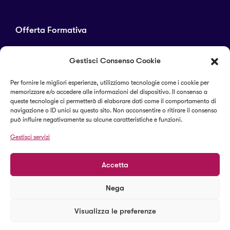
Offerta Formativa
Corsi di laurea
Gestisci Consenso Cookie
Master
Corsi di perfezionamento
Per fornire le migliori esperienze, utilizziamo tecnologie come i cookie per
memorizzare e/o accedere alle informazioni del dispositivo. Il consenso a
Alta formazione
queste tecnologie ci permetterà di elaborare dati come il comportamento di
navigazione o ID unici su questo sito. Non acconsentire o ritirare il consenso
può influire negativamente su alcune caratteristiche e funzioni.
Termini e condizioni
Gestisci servizi
Cookie Policy (UE)
Accetta
Nega
© 2023 Il Sapere Centro Studi
Visualizza le preferenze
Termini e condizioni
Cookie Policy (UE)