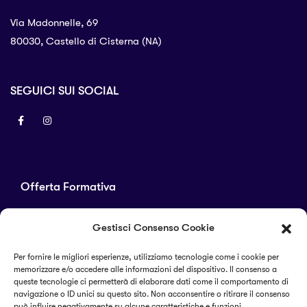
Via Madonnelle, 69
80030, Castello di Cisterna (NA)
SEGUICI SUI SOCIAL
Offerta Formativa
Corsi di laurea
Gestisci Consenso Cookie
Master
Corsi di perfezionamento
Per fornire le migliori esperienze, utilizziamo tecnologie come i cookie per
memorizzare e/o accedere alle informazioni del dispositivo. Il consenso a
Alta formazione
queste tecnologie ci permetterà di elaborare dati come il comportamento di
navigazione o ID unici su questo sito. Non acconsentire o ritirare il consenso
può influire negativamente su alcune caratteristiche e funzioni.