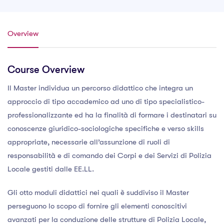
Overview
Course Overview
Il Master individua un percorso didattico che integra un
approccio di tipo accademico ad uno di tipo specialistico-
professionalizzante ed ha la finalità di formare i destinatari su
conoscenze giuridico-sociologiche specifiche e verso skills
appropriate, necessarie all’assunzione di ruoli di
responsabilità e di comando dei Corpi e dei Servizi di Polizia
Locale gestiti dalle EE.LL.
Gli otto moduli didattici nei quali è suddiviso il Master
perseguono lo scopo di fornire gli elementi conoscitivi
avanzati per la conduzione delle strutture di Polizia Locale,