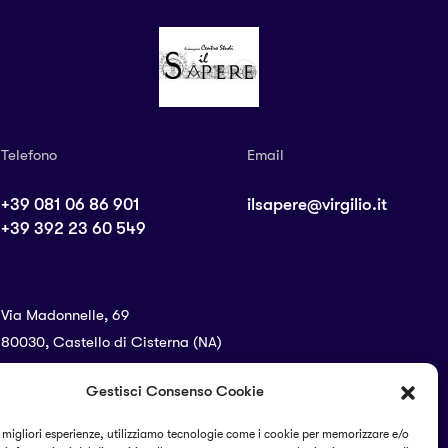
Telefono
Email
+39 081 06 86 901
ilsapere@virgilio.it
+39 392 23 60 549
Via Madonnelle, 69
80030, Castello di Cisterna (NA)
Gestisci Consenso Cookie
SEGUICI SUI SOCIAL
e migliori esperienze, utilizziamo tecnologie come i cookie per memorizzare e/o