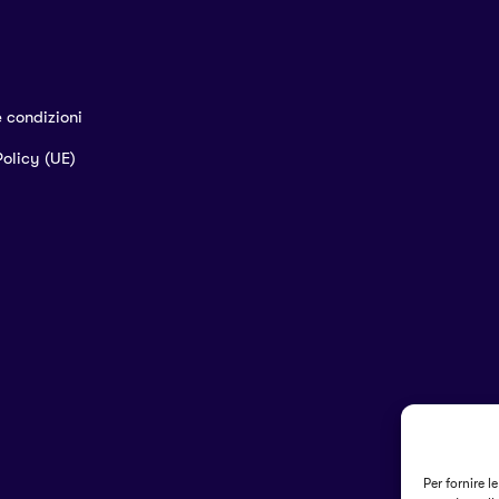
e condizioni
olicy (UE)
Per fornire l