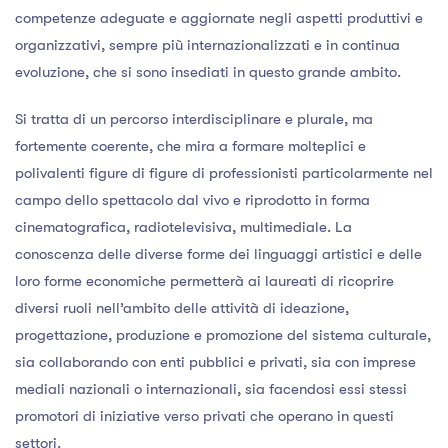
competenze adeguate e aggiornate negli aspetti produttivi e
organizzativi, sempre più internazionalizzati e in continua
evoluzione, che si sono insediati in questo grande ambito.
Si tratta di un percorso interdisciplinare e plurale, ma
fortemente coerente, che mira a formare molteplici e
polivalenti figure di figure di professionisti particolarmente nel
campo dello spettacolo dal vivo e riprodotto in forma
cinematografica, radiotelevisiva, multimediale. La
conoscenza delle diverse forme dei linguaggi artistici e delle
loro forme economiche permetterà ai laureati di ricoprire
diversi ruoli nell’ambito delle attività di ideazione,
progettazione, produzione e promozione del sistema culturale,
sia collaborando con enti pubblici e privati, sia con imprese
mediali nazionali o internazionali, sia facendosi essi stessi
promotori di iniziative verso privati che operano in questi
settori.