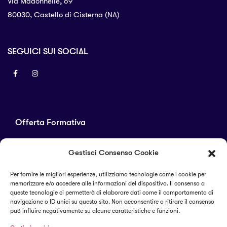
Via Madonnelle, 69
80030, Castello di Cisterna (NA)
SEGUICI SUI SOCIAL
Offerta Formativa
Corsi di laurea
Gestisci Consenso Cookie
Master
Corsi di perfezionamento
Per fornire le migliori esperienze, utilizziamo tecnologie come i cookie per
memorizzare e/o accedere alle informazioni del dispositivo. Il consenso a
Alta formazione
queste tecnologie ci permetterà di elaborare dati come il comportamento di
navigazione o ID unici su questo sito. Non acconsentire o ritirare il consenso
può influire negativamente su alcune caratteristiche e funzioni.
Termini e condizioni