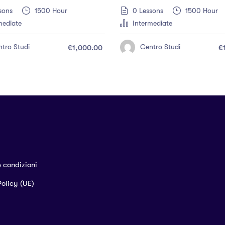
sons
1500 Hour
0 Lessons
1500 Hour
mediate
Intermediate
tro Studi
Centro Studi
€1,000.00
€
e condizioni
olicy (UE)