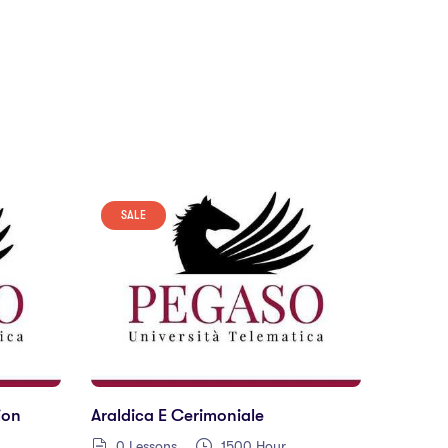
SALE
ion
Araldica E Cerimoniale
0 Lessons
1500 Hour