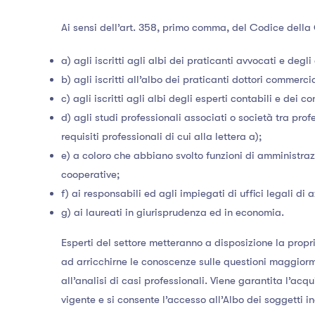
Ai sensi dell’art. 358, primo comma, del Codice della Cr
a) agli iscritti agli albi dei praticanti avvocati e degli
b) agli iscritti all’albo dei praticanti dottori commerci
c) agli iscritti agli albi degli esperti contabili e dei co
d) agli studi professionali associati o società tra prof
requisiti professionali di cui alla lettera a);
e) a coloro che abbiano svolto funzioni di amministrazi
cooperative;
f) ai responsabili ed agli impiegati di uffici legali di a
g) ai laureati in giurisprudenza ed in economia.
Esperti del settore metteranno a disposizione la propria
ad arricchirne le conoscenze sulle questioni maggior
all’analisi di casi professionali. Viene garantita l’acq
vigente e si consente l’accesso all’Albo dei soggetti in