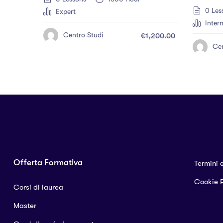
0 Les
Expert
Inter
Centro Studi
€1,200.00
Cen
Offerta Formativa
Termini 
Cookie P
Corsi di laurea
Master