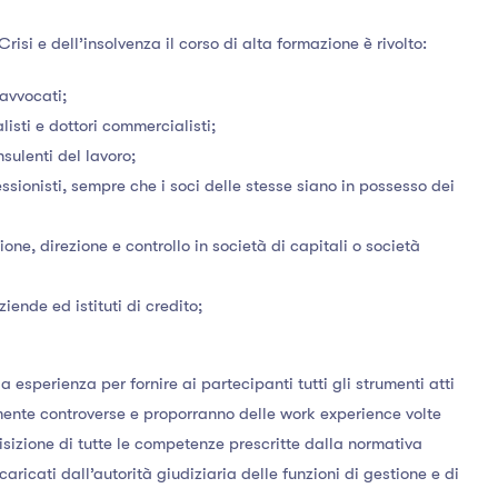
isi e dell’insolvenza il corso di alta formazione è rivolto:
 avvocati;
alisti e dottori commercialisti;
nsulenti del lavoro;
essionisti, sempre che i soci delle stesse siano in possesso dei
one, direzione e controllo in società di capitali o società
ziende ed istituti di credito;
 esperienza per fornire ai partecipanti tutti gli strumenti atti
mente controverse e proporranno delle work experience volte
uisizione di tutte le competenze prescritte dalla normativa
caricati dall’autorità giudiziaria delle funzioni di gestione e di