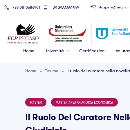
ilsapere@virgilio.i
+39 0810686901
+39 3922360549
Home
Università
Certificazioni
Valutaz
Home
Course
Il ruolo del curatore nella novell
MASTER
MASTER AREA GIURIDICA ECONOMICA
Il Ruolo Del Curatore Nel