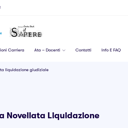
t
ioni Carriera
Ata – Docenti
Contatti
Info E FAQ
ata liquidazione giudiziale
la Novellata Liquidazione