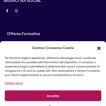
SEGUICI SUI SOCIAL
Offerta Formativa
Corsi di laurea
Gestisci Consenso Cookie
Master
Corsi di perfezionamento
Per fornire le migliori esperienze, utilizziamo tecnologie come i cookie per
memorizzare e/o accedere alle informazioni del dispositivo. Il consenso a
Alta formazione
queste tecnologie ci permetterà di elaborare dati come il comportamento di
navigazione o ID unici su questo sito. Non acconsentire o ritirare il consenso
può influire negativamente su alcune caratteristiche e funzioni.
Termini e condizioni
Gestisci servizi
Cookie Policy (UE)
Accetta