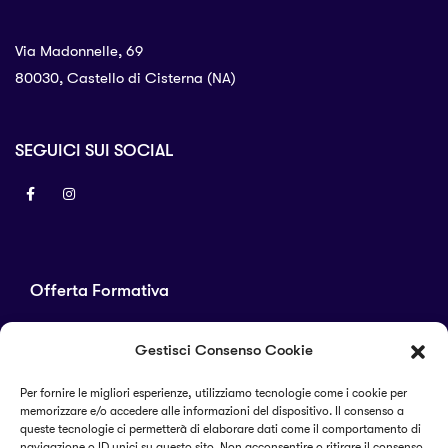
Via Madonnelle, 69
80030, Castello di Cisterna (NA)
SEGUICI SUI SOCIAL
Offerta Formativa
Corsi di laurea
Gestisci Consenso Cookie
Master
Corsi di perfezionamento
Per fornire le migliori esperienze, utilizziamo tecnologie come i cookie per
memorizzare e/o accedere alle informazioni del dispositivo. Il consenso a
Alta formazione
queste tecnologie ci permetterà di elaborare dati come il comportamento di
navigazione o ID unici su questo sito. Non acconsentire o ritirare il consenso