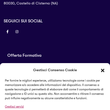
80030, Castello di Cisterna (NA)
SEGUICI SUI SOCIAL
Offerta Formativa
Corsi di laurea
Gestisci Consenso Cookie
Master
Corsi di perfezionamento
Per fornire le migliori esperienze, utilizziamo tecnologie come i cookie per
memorizzare e/o accedere alle informazioni del dispositivo. Il consenso a
Alta formazione
queste tecnologie ci permetterà di elaborare dati come il comportamento di
navigazione o ID unici su questo sito. Non acconsentire o ritirare il consenso
può influire negativamente su alcune caratteristiche e funzioni.
Termini e condizioni
Gestisci servizi