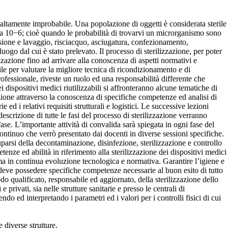
 è altamente improbabile. Una popolazione di oggetti è considerata sterile
ore a 10−6; cioè quando le probabilità di trovarvi un microrganismo sono
rsione e lavaggio, risciacquo, asciugatura, confezionamento,
luogo dal cui è stato prelevato. Il processo di sterilizzazione, per poter
lizzazione fino ad arrivare alla conoscenza di aspetti normativi e
tile per valutare la migliore tecnica di ricondizionamento e di
professionale, riveste un ruolo ed una responsabilità differente che
 dispositivi medici riutilizzabili si affronteranno alcune tematiche di
azione attraverso la conoscenza di specifiche competenze ed analisi di
e ed i relativi requisiti strutturali e logistici. Le successive lezioni
descrizione di tutte le fasi del processo di sterilizzazione verranno
ase. L’importante attività di convalida sarà spiegata in ogni fase del
continuo che verrò presentato dai docenti in diverse sessioni specifiche.
uparsi della decontaminazione, disinfezione, sterilizzazione e controllo
nze ed abilità in riferimento alla sterilizzazione dei dispositivi medici
ema in continua evoluzione tecnologica e normativa. Garantire l’igiene e
 deve possedere specifiche competenze necessarie al buon esito di tutto
o qualificato, responsabile ed aggiornato, della sterilizzazione dello
e privati, sia nelle strutture sanitarie e presso le centrali di
ndo ed interpretando i parametri ed i valori per i controlli fisici di cui
e diverse strutture,