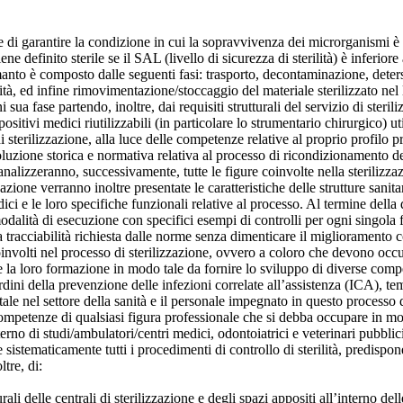
 fine di garantire la condizione in cui la sopravvivenza dei microrganismi
e definito sterile se il SAL (livello di sicurezza di sterilità) è inferi
manto è composto dalle seguenti fasi: trasporto, decontaminazione, dete
lità, ed infine rimovimentazione/stoccaggio del materiale sterilizzato nel 
 sua fase partendo, inoltre, dai requisiti strutturali del servizio di steri
sitivi medici riutilizzabili (in particolare lo strumentario chirurgico) u
i sterilizzazione, alla luce delle competenze relative al proprio profilo 
luzione storica e normativa relativa al processo di ricondizionamento dei
 analizzeranno, successivamente, tutte le figure coinvolte nella sterilizz
azione verranno inoltre presentate le caratteristiche delle strutture sanitari
ici e le loro specifiche funzionali relative al processo. Al termine della 
odalità di esecuzione con specifici esempi di controlli per ogni singola f
la tracciabilità richiesta dalle norme senza dimenticare il miglioramento 
coinvolti nel processo di sterilizzazione, ovvero a coloro che devono occ
 la loro formazione in modo tale da fornire lo sviluppo di diverse compete
rdini della prevenzione delle infezioni correlate all’assistenza (ICA), t
le nel settore della sanità e il personale impegnato in questo processo
competenze di qualsiasi figura professionale che si debba occupare in mod
terno di studi/ambulatori/centri medici, odontoiatrici e veterinari pubblici 
sistematicamente tutti i procedimenti di controllo di sterilità, predispone
tre, di:
ali delle centrali di sterilizzazione e degli spazi appositi all’interno dell