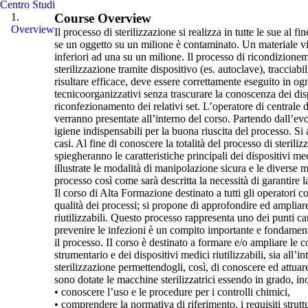
Centro Studi
Course Overview
Overview
Il processo di sterilizzazione si realizza in tutte le sue al
se un oggetto su un milione è contaminato. Un materiale vien
inferiori ad una su un milione. Il processo di ricondizione
sterilizzazione tramite dispositivo (es. autoclave), tracciabi
risultare efficace, deve essere correttamente eseguito in ogni
tecnicoorganizzativi senza trascurare la conoscenza dei dispo
riconfezionamento dei relativi set. L’operatore di centrale d
verranno presentate all’interno del corso. Partendo dall’evo
igiene indispensabili per la buona riuscita del processo. Si
casi. Al fine di conoscere la totalità del processo di sterilizz
spiegheranno le caratteristiche principali dei dispositivi med
illustrate le modalità di manipolazione sicura e le diverse m
processo così come sarà descritta la necessità di garantire 
Il corso di Alta Formazione destinato a tutti gli operatori 
qualità dei processi; si propone di approfondire ed ampliare
riutilizzabili. Questo processo rappresenta uno dei punti ca
prevenire le infezioni è un compito importante e fondamenta
il processo. II corso è destinato a formare e/o ampliare le 
strumentario e dei dispositivi medici riutilizzabili, sia all’in
sterilizzazione permettendogli, così, di conoscere ed attuare 
sono dotate le macchine sterilizzatrici essendo in grado, inol
• conoscere l’uso e le procedure per i controlli chimici,
• comprendere la normativa di riferimento, i requisiti struttur