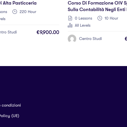
 Alta Pasticceria
Corso Di Formazione OIV S
Sulla Contabilità Negli Enti 
sons
220 Hour
Controllo Di Gestione
0 Lessons
10 Hour
vels
All Levels
€9,900.00
tro Studi
Centro Studi
e condizioni
olicy (UE)