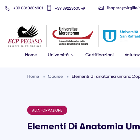
ilsapere@virgilio.i
+39 0810686901
+39 3922360549
Home
Università
Certificazioni
Valutaz
Home
Course
Elementi di anatomia umanaCo
ALTA FORMAZIONE
Elementi Di Anatomia 