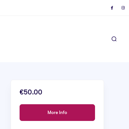
€50.00
More Info