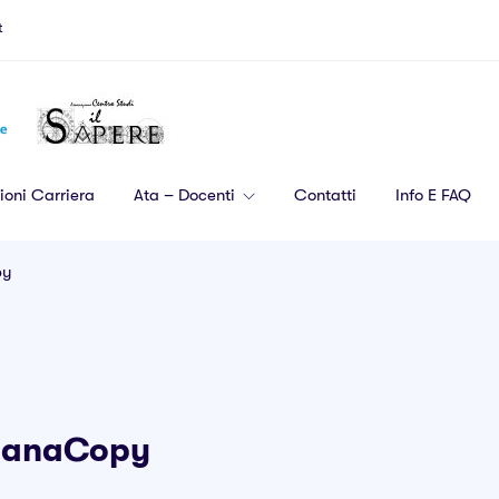
t
ioni Carriera
Ata – Docenti
Contatti
Info E FAQ
py
UmanaCopy