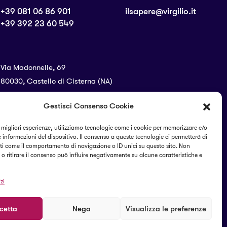
+39 081 06 86 901
ilsapere@virgilio.it
+39 392 23 60 549
Via Madonnelle, 69
80030, Castello di Cisterna (NA)
Gestisci Consenso Cookie
SEGUICI SUI SOCIAL
e migliori esperienze, utilizziamo tecnologie come i cookie per memorizzare e/o
 informazioni del dispositivo. Il consenso a queste tecnologie ci permetterà di
ti come il comportamento di navigazione o ID unici su questo sito. Non
o ritirare il consenso può influire negativamente su alcune caratteristiche e
zi
cetta
Nega
Visualizza le preferenze
Termini e condizioni
Cookie Policy (UE)