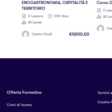
ENOGASTRONOMIA, OSPITALITÀ E
Corso Di
TERRITORIO
0 Les
0 Lessons
220 Hour
All Le
All Levels
Cen
€9,900.00
Centro Studi
Offerta Formativa
Termini 
Cookie P
Corsi di laurea