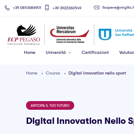
ilsapere@virgilio.i
+39 0810686901
+39 3922360549
Home
Università
Certificazioni
Valutaz
Home
Course
Digital innovation nello sport
ANTICIPA IL TUO FUTURO
Digital Innovation Nello 