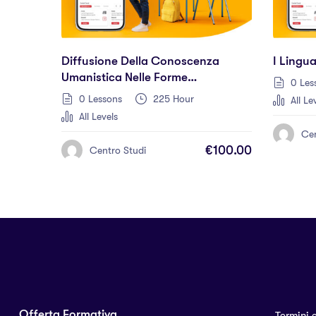
Diffusione Della Conoscenza
I Lingua
Umanistica Nelle Forme
0 Les
Multisettoriali
0 Lessons
225 Hour
All Le
All Levels
Cen
€100.00
Centro Studi
Offerta Formativa
Termini 