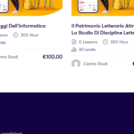
ggi Dell’informatica
Il Patrimonio Letterario Att
Lo Studio Di Discipline Lett
sons
300 Hour
Linguistiche E Filologiche
0 Lessons
300 Hour
vels
All Levels
€100.00
tro Studi
Centro Studi
e condizioni