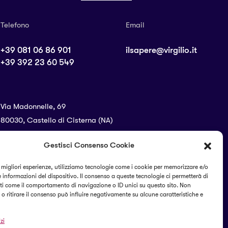
Telefono
Email
+39 081 06 86 901
ilsapere@virgilio.it
+39 392 23 60 549
Via Madonnelle, 69
80030, Castello di Cisterna (NA)
Gestisci Consenso Cookie
SEGUICI SUI SOCIAL
e migliori esperienze, utilizziamo tecnologie come i cookie per memorizzare e/o
 informazioni del dispositivo. Il consenso a queste tecnologie ci permetterà di
ti come il comportamento di navigazione o ID unici su questo sito. Non
o ritirare il consenso può influire negativamente su alcune caratteristiche e
zi