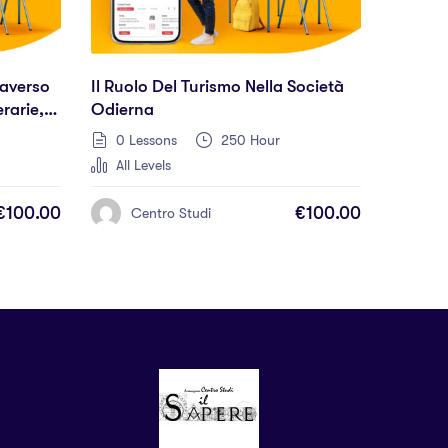
raverso
Il Ruolo Del Turismo Nella Società
erarie,
Odierna
0 Lessons
250 Hour
All Levels
€100.00
€100.00
Centro Studi