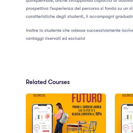
quinquennale, anche sviluppando capacità di autovaluta
prospettiva l’esperienza del percorso si fonda su un s
caratteristiche degli studenti, li accompagni gradualm
Inoltre lo studente che volesse successivamente iscri
vantaggi riservati ed esclusivi
Related Courses