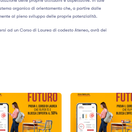
zione delle proprie attitudini e aspettative. In tale
istema organico di orientamento che, a partire dalle
ente al pieno sviluppo delle proprie potenzialità.
versi ad un Corso di Laurea di codesto Ateneo, avrà dei