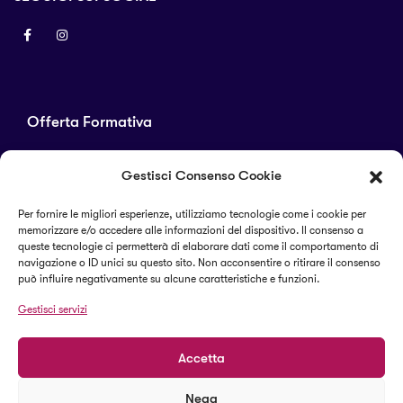
Offerta Formativa
Corsi di laurea
Gestisci Consenso Cookie
Master
Corsi di perfezionamento
Per fornire le migliori esperienze, utilizziamo tecnologie come i cookie per
memorizzare e/o accedere alle informazioni del dispositivo. Il consenso a
Alta formazione
queste tecnologie ci permetterà di elaborare dati come il comportamento di
navigazione o ID unici su questo sito. Non acconsentire o ritirare il consenso
può influire negativamente su alcune caratteristiche e funzioni.
Termini e condizioni
Gestisci servizi
Cookie Policy (UE)
Accetta
Nega