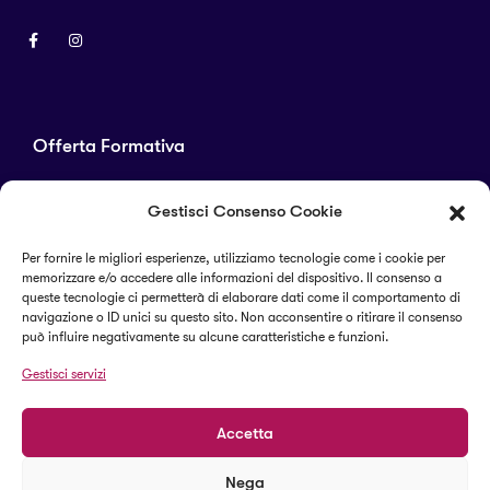
Offerta Formativa
Corsi di laurea
Gestisci Consenso Cookie
Master
Corsi di perfezionamento
Per fornire le migliori esperienze, utilizziamo tecnologie come i cookie per
memorizzare e/o accedere alle informazioni del dispositivo. Il consenso a
Alta formazione
queste tecnologie ci permetterà di elaborare dati come il comportamento di
navigazione o ID unici su questo sito. Non acconsentire o ritirare il consenso
può influire negativamente su alcune caratteristiche e funzioni.
Termini e condizioni
Gestisci servizi
Cookie Policy (UE)
Accetta
Nega