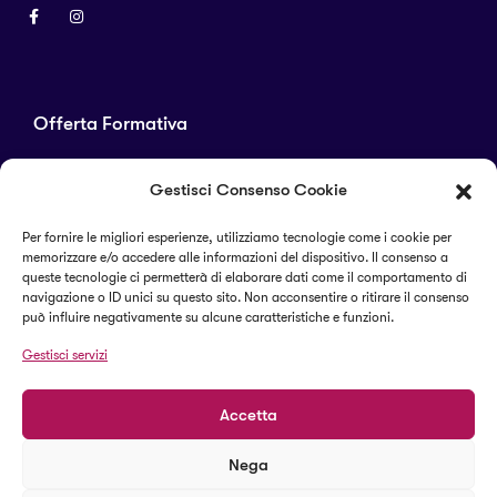
Offerta Formativa
Corsi di laurea
Gestisci Consenso Cookie
Master
Corsi di perfezionamento
Per fornire le migliori esperienze, utilizziamo tecnologie come i cookie per
memorizzare e/o accedere alle informazioni del dispositivo. Il consenso a
Alta formazione
queste tecnologie ci permetterà di elaborare dati come il comportamento di
navigazione o ID unici su questo sito. Non acconsentire o ritirare il consenso
può influire negativamente su alcune caratteristiche e funzioni.
Termini e condizioni
Gestisci servizi
Cookie Policy (UE)
Accetta
Nega
© 2023 Il Sapere Centro Studi