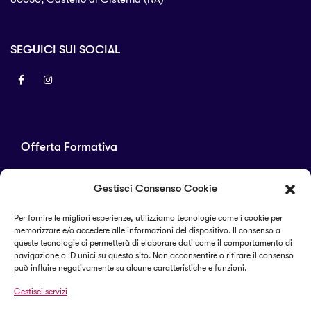
SEGUICI SUI SOCIAL
Offerta Formativa
Corsi di laurea
Gestisci Consenso Cookie
Master
Corsi di perfezionamento
Per fornire le migliori esperienze, utilizziamo tecnologie come i cookie per
memorizzare e/o accedere alle informazioni del dispositivo. Il consenso a
Alta formazione
queste tecnologie ci permetterà di elaborare dati come il comportamento di
navigazione o ID unici su questo sito. Non acconsentire o ritirare il consenso
può influire negativamente su alcune caratteristiche e funzioni.
Termini e condizioni
Gestisci servizi
Cookie Policy (UE)