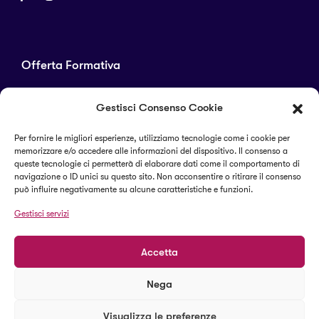
Offerta Formativa
Corsi di laurea
Gestisci Consenso Cookie
Master
Corsi di perfezionamento
Per fornire le migliori esperienze, utilizziamo tecnologie come i cookie per
memorizzare e/o accedere alle informazioni del dispositivo. Il consenso a
Alta formazione
queste tecnologie ci permetterà di elaborare dati come il comportamento di
navigazione o ID unici su questo sito. Non acconsentire o ritirare il consenso
può influire negativamente su alcune caratteristiche e funzioni.
Termini e condizioni
Gestisci servizi
Cookie Policy (UE)
Accetta
Nega
© 2023 Il Sapere Centro Studi
Visualizza le preferenze