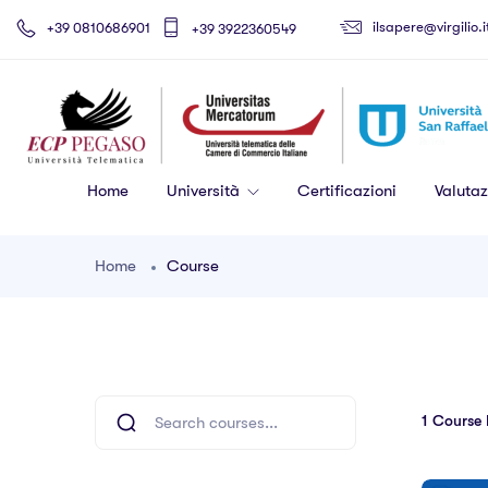
ilsapere@virgilio.i
+39 0810686901
+39 3922360549
Home
Università
Certificazioni
Valutaz
Home
Course
1
Course 