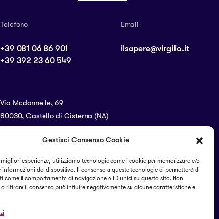
Telefono
Email
+39 081 06 86 901
ilsapere@virgilio.it
+39 392 23 60 549
Via Madonnelle, 69
80030, Castello di Cisterna (NA)
Gestisci Consenso Cookie
SEGUICI SUI SOCIAL
e migliori esperienze, utilizziamo tecnologie come i cookie per memorizzare e/o
 informazioni del dispositivo. Il consenso a queste tecnologie ci permetterà di
ti come il comportamento di navigazione o ID unici su questo sito. Non
o ritirare il consenso può influire negativamente su alcune caratteristiche e
zi