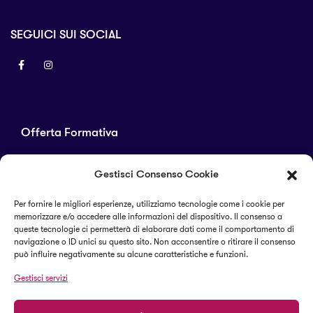
SEGUICI SUI SOCIAL
Offerta Formativa
Corsi di laurea
Gestisci Consenso Cookie
Master
Corsi di perfezionamento
Per fornire le migliori esperienze, utilizziamo tecnologie come i cookie per
memorizzare e/o accedere alle informazioni del dispositivo. Il consenso a
Alta formazione
queste tecnologie ci permetterà di elaborare dati come il comportamento di
navigazione o ID unici su questo sito. Non acconsentire o ritirare il consenso
può influire negativamente su alcune caratteristiche e funzioni.
Termini e condizioni
Gestisci servizi
Cookie Policy (UE)