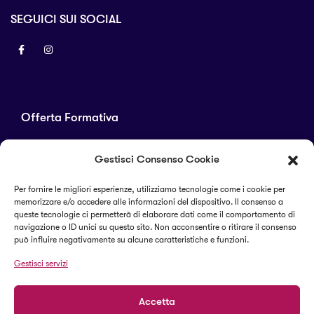
SEGUICI SUI SOCIAL
Offerta Formativa
Corsi di laurea
Gestisci Consenso Cookie
Master
Corsi di perfezionamento
Per fornire le migliori esperienze, utilizziamo tecnologie come i cookie per
memorizzare e/o accedere alle informazioni del dispositivo. Il consenso a
Alta formazione
queste tecnologie ci permetterà di elaborare dati come il comportamento di
navigazione o ID unici su questo sito. Non acconsentire o ritirare il consenso
può influire negativamente su alcune caratteristiche e funzioni.
Termini e condizioni
Gestisci servizi
Cookie Policy (UE)
Accetta