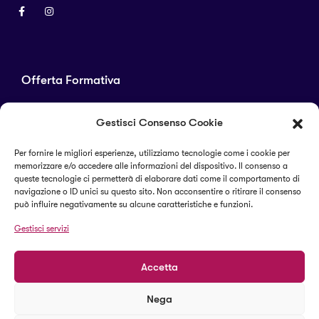
Offerta Formativa
Corsi di laurea
Gestisci Consenso Cookie
Master
Corsi di perfezionamento
Per fornire le migliori esperienze, utilizziamo tecnologie come i cookie per
memorizzare e/o accedere alle informazioni del dispositivo. Il consenso a
Alta formazione
queste tecnologie ci permetterà di elaborare dati come il comportamento di
navigazione o ID unici su questo sito. Non acconsentire o ritirare il consenso
può influire negativamente su alcune caratteristiche e funzioni.
Termini e condizioni
Gestisci servizi
Cookie Policy (UE)
Accetta
Nega
© 2023 Il Sapere Centro Studi