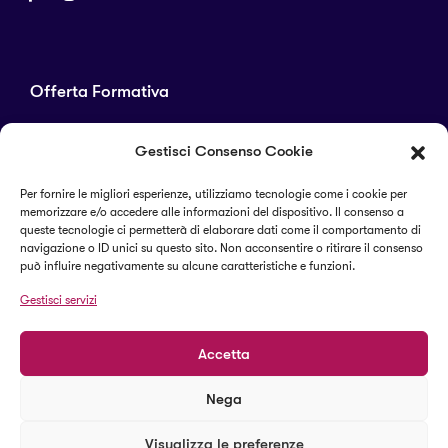
Offerta Formativa
Corsi di laurea
Gestisci Consenso Cookie
Master
Corsi di perfezionamento
Per fornire le migliori esperienze, utilizziamo tecnologie come i cookie per
memorizzare e/o accedere alle informazioni del dispositivo. Il consenso a
Alta formazione
queste tecnologie ci permetterà di elaborare dati come il comportamento di
navigazione o ID unici su questo sito. Non acconsentire o ritirare il consenso
può influire negativamente su alcune caratteristiche e funzioni.
Termini e condizioni
Gestisci servizi
Cookie Policy (UE)
Accetta
Nega
© 2023 Il Sapere Centro Studi
Visualizza le preferenze