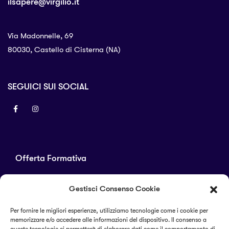
ilsapere@virgilio.it
Via Madonnelle, 69
80030, Castello di Cisterna (NA)
SEGUICI SUI SOCIAL
Offerta Formativa
Corsi di laurea
Gestisci Consenso Cookie
Master
Corsi di perfezionamento
Per fornire le migliori esperienze, utilizziamo tecnologie come i cookie per
memorizzare e/o accedere alle informazioni del dispositivo. Il consenso a
Alta formazione