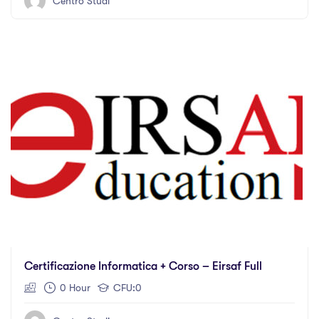
Centro Studi
Certificazione Informatica + Corso – Eirsaf Full
0 Hour
CFU:0