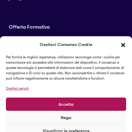
Offerta Formativa
Corsi di laurea
Gestisci Consenso Cookie
Master
Corsi di perfezionamento
Per fornire le migliori esperienze, utilizziamo tecnologie come i cookie per
memorizzare e/o accedere alle informazioni del dispositivo. Il consenso a
Alta formazione
queste tecnologie ci permetterà di elaborare dati come il comportamento di
navigazione o ID unici su questo sito. Non acconsentire o ritirare il consenso
può influire negativamente su alcune caratteristiche e funzioni.
Termini e condizioni
Gestisci servizi
Cookie Policy (UE)
Accetta
Nega
© 2023 Il Sapere Centro Studi
Visualizza le preferenze