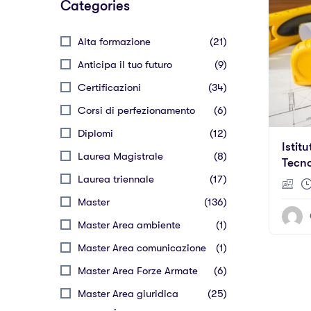
Categories
Alta formazione
(21)
Anticipa il tuo futuro
(9)
Certificazioni
(34)
Corsi di perfezionamento
(6)
Diplomi
(12)
Istit
Laurea Magistrale
(8)
Tecno
“cost
Laurea triennale
(17)
Territ
Master
(136)
Master Area ambiente
(1)
Master Area comunicazione
(1)
Master Area Forze Armate
(6)
Master Area giuridica
(25)