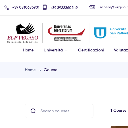
ilsapere@virgilio.i
+39 0810686901
+39 3922360549
Home
Università
Certificazioni
Valutaz
Home
Course
1
Course 