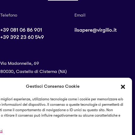
Telefono
Email
+39 081 06 86 901
ilsapere@virgilio.it
+39 392 23 60 549
Via Madonnelle, 69
80030, Castello di Cisterna (NA)
Gestisci Consenso Cookie
SEGUICI SUI SOCIAL
e migliori esperienze, utilizziamo tecnologie come i cookie per memorizzare e/o
 informazioni del dispositivo. Il consenso a queste tecnologie ci permetterà di
ti come il comportamento di navigazione o ID unici su questo sito. Non
o ritirare il consenso può influire negativamente su alcune caratteristiche e
zi