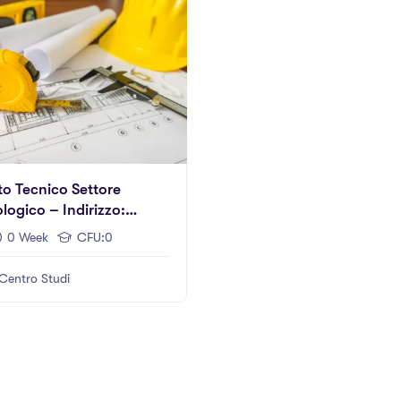
uto Tecnico Settore
logico – Indirizzo:
ruzioni, Ambiente,
0 Week
CFU:0
orio”
Centro Studi