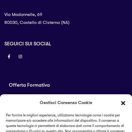
Via Madonnelle, 69
80030, Castello di Cisterna (NA)
SEGUICI SUI SOCIAL
Offerta Formativa
Corsi di laurea
Gestisci Consenso Cookie
Master
Corsi di perfezionamento
Per fornire le migliori esperienze, utilizziamo tecnologie come i cookie per
memorizzare e/o accedere alle informazioni del dispositivo. Il consenso a
Alta formazione
queste tecnologie ci permetterà di elaborare dati come il comportamento di
navigazione o ID unici su questo sito. Non acconsentire o ritirare il consenso