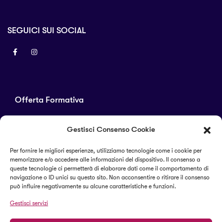
SEGUICI SUI SOCIAL
Offerta Formativa
Corsi di laurea
Gestisci Consenso Cookie
Master
Corsi di perfezionamento
Per fornire le migliori esperienze, utilizziamo tecnologie come i cookie per
memorizzare e/o accedere alle informazioni del dispositivo. Il consenso a
Alta formazione
queste tecnologie ci permetterà di elaborare dati come il comportamento di
navigazione o ID unici su questo sito. Non acconsentire o ritirare il consenso
può influire negativamente su alcune caratteristiche e funzioni.
Termini e condizioni
Gestisci servizi
Cookie Policy (UE)