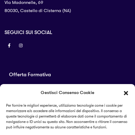
Via Madonnelle, 69
80030, Castello di Cisterna (NA)
SEGUICI SUI SOCIAL
Offerta Formativa
Corsi di laurea
Gestisci Consenso Cookie
Master
Corsi di perfezionamento
Per fornire le migliori esperienze, utilizziamo tecnologie come i cookie per
memorizzare e/o accedere alle informazioni del dispositivo. Il consenso a
Alta formazione
queste tecnologie ci permetterà di elaborare dati come il comportamento di
navigazione o ID unici su questo sito. Non acconsentire o ritirare il consenso
può influire negativamente su alcune caratteristiche e funzioni.
Termini e condizioni