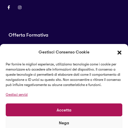
Offerta Formativa
Corsi di laurea
Gestisci Consenso Cookie
Master
Corsi di perfezionamento
Per fornire le migliori esperienze, utilizziamo tecnologie come i cookie per
memorizzare e/o accedere alle informazioni del dispositivo. Il consenso a
Alta formazione
queste tecnologie ci permetterà di elaborare dati come il comportamento di
navigazione o ID unici su questo sito. Non acconsentire o ritirare il consenso
può influire negativamente su alcune caratteristiche e funzioni.
Termini e condizioni
Gestisci servizi
Cookie Policy (UE)
Accetta
Nega
© 2023 Il Sapere Centro Studi