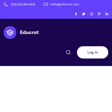
hello@educrat.com
(00) 242 844 845
Log in