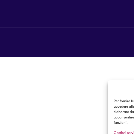
Per fornire l
accedere alle
elaborare da
acconsentire 
funzioni.
Gestisci servi