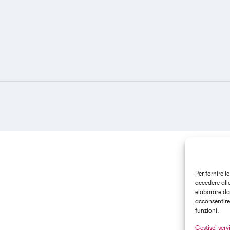
Per fornire l
accedere alle
elaborare da
acconsentire 
funzioni.
Gestisci servi